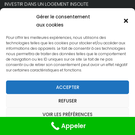
INVESTIR DANS UN LOGEMENT INSOLITE
NOS TARIFS
Gérer le consentement
ACTUALITÉS
aux cookies
FAQ
Pour offrir les meilleures expériences, nous utilisons des
CONTACT
technologies telles que les cookies pour stocker et/ou accéder aux
MENTIONS LÉGALES
informations des appareils. Le fait de consentir à ces technologies
POLITIQUE DE COOKIES (UE)
nous permettra de traiter des données telles que le comportement
de navigation ou les ID uniques sur ce site. Le fait de ne pas
consentir ou de retirer son consentement peut avoir un effet négatif
sur certaines caractéristiques et fonctions.
ACCEPTER
© CABOATIN. ALL RIGHTS RESERVED.
REFUSER
VOIR LES PRÉFÉRENCES
Appeler
Politique de cookies